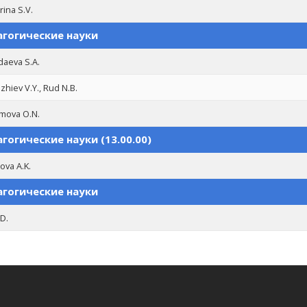
rina S.V.
гогические науки
daeva S.A.
hiev V.Y., Rud N.B.
mova O.N.
гогические науки (13.00.00)
ova A.K.
гогические науки
.D.