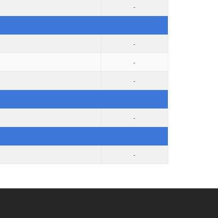
-
-
-
-
-
-