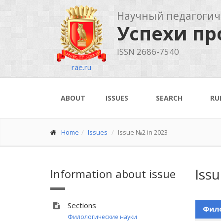
Научный педагогич
Успехи п
ISSN 2686-7540
rae.ru
ABOUT
ISSUES
SEARCH
RU
Home
Issues
Issue №2 in 2023
Iss
Information about issue
Sections
Фило
Филологические науки