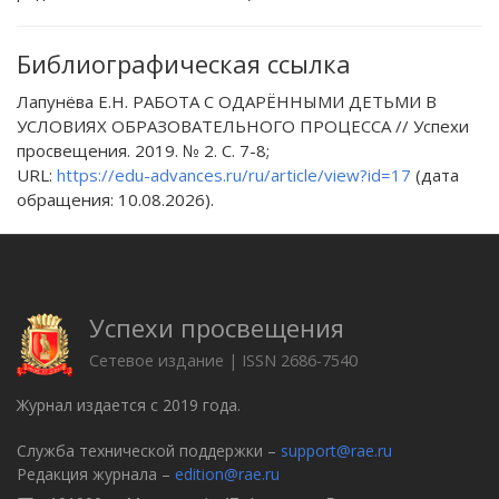
Библиографическая ссылка
Лапунёва Е.Н. РАБОТА С ОДАРЁННЫМИ ДЕТЬМИ В
УСЛОВИЯХ ОБРАЗОВАТЕЛЬНОГО ПРОЦЕССА // Успехи
просвещения. 2019. № 2. С. 7-8;
URL:
https://edu-advances.ru/ru/article/view?id=17
(дата
обращения: 10.08.2026).
Успехи просвещения
Сетевое издание | ISSN 2686-7540
Журнал издается с 2019 года.
Служба технической поддержки –
support@rae.ru
Редакция журнала –
edition@rae.ru