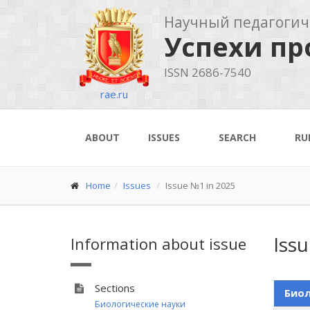
Научный педагогич
Успехи п
ISSN 2686-7540
rae.ru
ABOUT
ISSUES
SEARCH
RU
Home
Issues
Issue №1 in 2025
Iss
Information about issue
Sections
Биол
Биологические науки