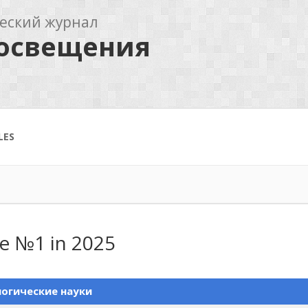
еский журнал
росвещения
LES
ue №1 in 2025
огические науки