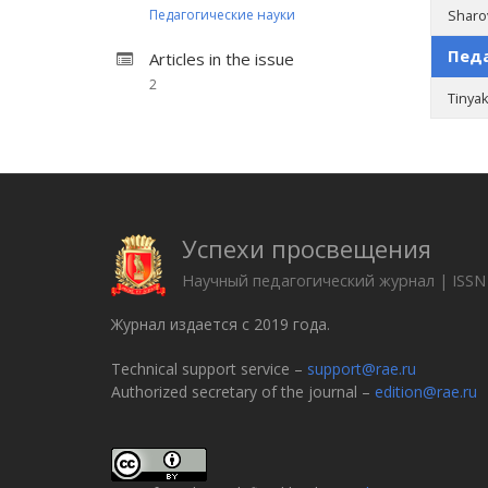
Педагогические науки
Sharov
Педа
Articles in the issue
2
Tinyak
Успехи просвещения
Научный педагогический журнал | ISSN
Журнал издается с 2019 года.
Technical support service –
support@rae.ru
Authorized secretary of the journal –
edition@rae.ru