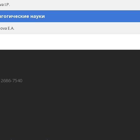
a I.P.
гогические науки
ova E.A.
 2686-7540