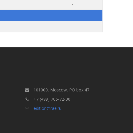
-
-
101000, Moscow, PO box 47
+7 (499) 705-72-30
edition@rae.ru