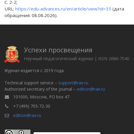
С. 2-2;
URL:
https://edu-advances.ru/en/article/view?id=35
(дата
обращения: 08.08.2026).
Успехи просвещения
Научный педагогический журнал | ISSN 2686-7540
Журнал издается с 2019 года.
Technical support service –
support@rae.ru
Authorized secretary of the journal –
edition@rae.ru
101000, Moscow, PO box 47
+7 (499) 705-72-30
edition@rae.ru