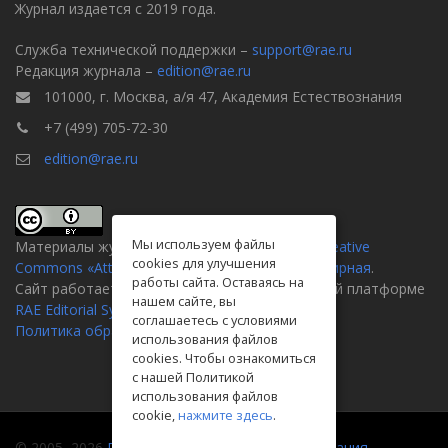
Журнал издается с 2019 года.
Служба технической поддержки –
support@rae.ru
Редакция журнала –
edition@rae.ru
101000, г. Москва, а/я 47, Академия Естествознания
+7 (499) 705-72-30
edition@rae.ru
Мы используем файлы
Материалы журнала доступны по
лицензии Creative
cookies для улучшения
Commons «Attribution» («Атрибуция») 4.0 Всемирная
.
работы сайта. Оставаясь на
Сайт работает на универсальной издательской платформе
нашем сайте, вы
RAE Editorial System
соглашаетесь с условиями
Политика обработки персональных данных
использования файлов
cookies. Чтобы ознакомиться
с нашей Политикой
использования файлов
cookie,
нажмите здесь
.
© 2005–2026
Российская академия естествознания